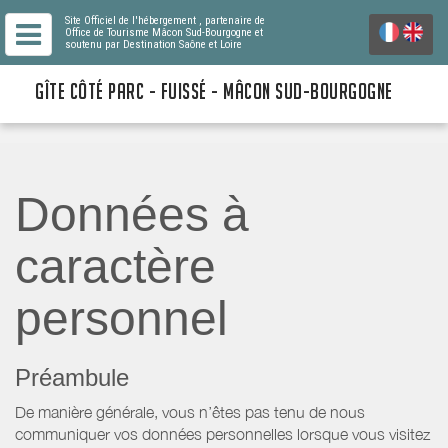
Site Officiel de l'hébergement
, partenaire de
Office de Tourisme Mâcon Sud-Bourgogne
et
soutenu par Destination Saône et Loire
GÎTE CÔTÉ PARC - FUISSÉ - MÂCON SUD-BOURGOGNE
Données à
caractère
personnel
Préambule
De manière générale, vous n’êtes pas tenu de nous
communiquer vos données personnelles lorsque vous visitez