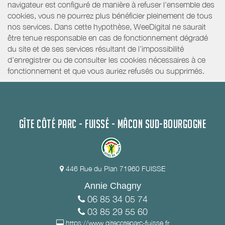
navigateur est configuré de manière à refuser l'ensemble des
cookies, vous ne pourrez plus bénéficier pleinement de tous
nos services. Dans cette hypothèse, WeeDigital ne saurait
être tenue responsable en cas de fonctionnement dégradé
du site et de ses services résultant de l’impossibilité
d’enregistrer ou de consulter les cookies nécessaires à ce
fonctionnement et que vous auriez refusés ou supprimés.
GÎTE CÔTÉ PARC - FUISSÉ - MÂCON SUD-BOURGOGNE
446 Rue du Plan 71960 FUISSE
Annie Chagny
06 85 34 05 74
03 85 29 55 60
https://www.gitecoteparc-fuisse.fr